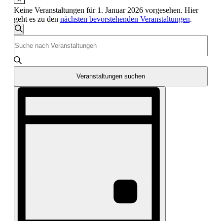
Januar
Keine Veranstaltungen für 1. Januar 2026 vorgesehen. Hier
2026
geht es zu den
nächsten bevorstehenden Veranstaltungen
.
Veranstaltungen
Suche
Bitte
Suche
Schlüsselwort
und
eingeben.
Suche
Ansichten,
nach
Veranstaltungen suchen
Navigation
Veranstaltungen
Veranstaltung
Schlüsselwort.
Ansichten-
Navigation