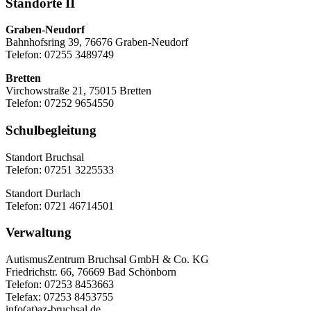
Standorte II
Graben-Neudorf
Bahnhofsring 39, 76676 Graben-Neudorf
Telefon: 07255 3489749
Bretten
Virchowstraße 21, 75015 Bretten
Telefon: 07252 9654550
Schulbegleitung
Standort Bruchsal
Telefon: 07251 3225533
Standort Durlach
Telefon: 0721 46714501
Verwaltung
AutismusZentrum Bruchsal GmbH & Co. KG
Friedrichstr. 66, 76669 Bad Schönborn
Telefon: 07253 8453663
Telefax: 07253 8453755
info(at)az-bruchsal.de