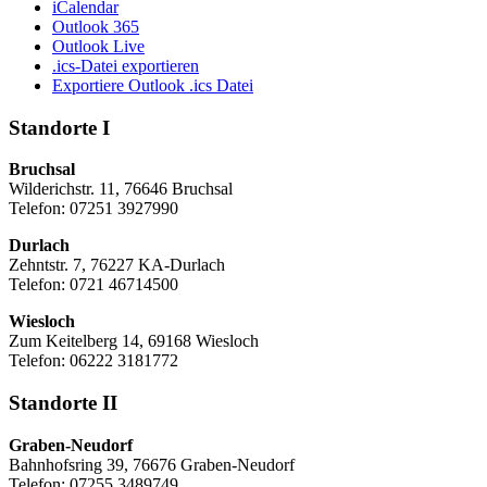
iCalendar
Outlook 365
Outlook Live
.ics-Datei exportieren
Exportiere Outlook .ics Datei
Standorte I
Bruchsal
Wilderichstr. 11, 76646 Bruchsal
Telefon: 07251
3927990
Durlach
Zehntstr. 7, 76227 KA-Durlach
Telefon: 0721 46714500
Wiesloch
Zum Keitelberg 14, 69168 Wiesloch
Telefon: 06222 3181772
Standorte II
Graben-Neudorf
Bahnhofsring 39, 76676 Graben-Neudorf
Telefon: 07255 3489749