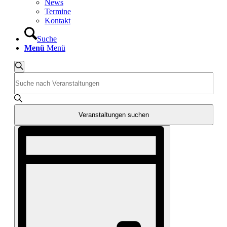
News
Termine
Kontakt
Suche
Menü
Menü
Veranstaltungen
Veranstaltungen
Suche
Bitte
Suche
für
Schlüsselwort
und
14.
eingeben.
Suche
Ansichten,
Juli
nach
Veranstaltungen suchen
Navigation
2026
Veranstaltungen
Veranstaltung
Schlüsselwort.
Ansichten-
Navigation