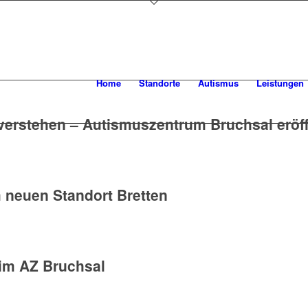
Home
Standorte
Autismus
Leistungen
u verstehen – Autismuszentrum Bruchsal eröff
m neuen Standort Bretten
im AZ Bruchsal