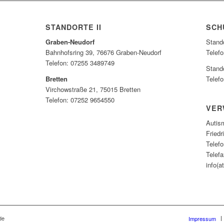
STANDORTE II
SCH
Graben-Neudorf
Stand
Bahnhofsring 39, 76676 Graben-Neudorf
Telef
Telefon: 07255 3489749
Stand
Bretten
Telef
Virchowstraße 21, 75015 Bretten
Telefon: 07252 9654550
VER
Autis
Fried
Telef
Telef
info(a
de
Impressum