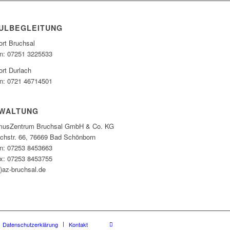
ULBEGLEITUNG
ort Bruchsal
on: 07251 3225533
ort Durlach
on: 0721 46714501
WALTUNG
musZentrum Bruchsal GmbH & Co. KG
richstr. 66, 76669 Bad Schönborn
on: 07253 8453663
ax: 07253 8453755
t)az-bruchsal.de
Datenschutzerklärung
Kontakt