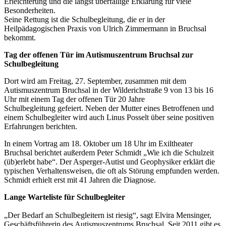
Erleichterung und die längst überfällige Erklärung für viele
Besonderheiten.
Seine Rettung ist die Schulbegleitung, die er in der
Heilpädagogischen Praxis von Ulrich Zimmermann in Bruchsal
bekommt.
Tag der offenen Tür im Autismuszentrum Bruchsal zur
Schulbegleitung
Dort wird am Freitag, 27. September, zusammen mit dem
Autismuszentrum Bruchsal in der Wilderichstraße 9 von 13 bis 16
Uhr mit einem Tag der offenen Tür 20 Jahre
Schulbegleitung gefeiert. Neben der Mutter eines Betroffenen und
einem Schulbegleiter wird auch Linus Posselt über seine positiven
Erfahrungen berichten.
In einem Vortrag am 18. Oktober um 18 Uhr im Exiltheater
Bruchsal berichtet außerdem Peter Schmidt „Wie ich die Schulzeit
(üb)erlebt habe“. Der Asperger-Autist und Geophysiker erklärt die
typischen Verhaltensweisen, die oft als Störung empfunden werden.
Schmidt erhielt erst mit 41 Jahren die Diagnose.
Lange Warteliste für Schulbegleiter
„Der Bedarf an Schulbegleitern ist riesig“, sagt Elvira Mensinger,
Geschäftsführerin des Autismuszentrums Bruchsal. Seit 2011 gibt es