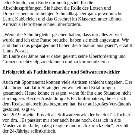
jeder Stunde, zum Ende nur noch gezielt für die
Abschlussprüfungen. Sie haben die Rolle des Lotsen und
Dolmetschers im trubeligen Schulalltag. Der ganz gewöhnliche
Lärm, Kabbeleien und das Geschrei im Klassenzimmer können
Autismus-Betroffene schnell überfordern.
„Wenn die Schulbegleiter gesehen haben, dass mir alles zu viel
wurde und ich eine Pause brauche, haben sie mich angestupst. Wir
sind dann raus gegangen und haben die Situation analysiert“, erzählt
Linus Posselt.
Im Laufe der Jahre hat er dabei gelernt, seine Überforderung und
Grenzen rechtzeitig zu erkennen und zu kommunizieren.
Erfolgreich als Fachinformatiker und Softwareentwickler
Auch mit Spontaneität können viele Autisten schlecht umgehen. Der
24-Jährige hat dafür Strategien entwickelt und Erfahrungen
gesammelt. Heute könne er sagen, wenn für ihn eine Situation nicht
stimmig sei. Bei der Ausbildung als Fachinformatiker, die er nach
dem Realschulabschluss begonnen hat, ist er auf großes Verständnis
gestoßen, sagt er.
Seit 2019 arbeitet Posselt als Softwareentwickler bei der IT-Tochter
von dm. „Es passiert mir aber auch heute noch, dass ich in alte
Muster zurückfalle, patzig reagiere und mich zurückziehe“, erzählt
der 24-Jährige selbstkritisch.