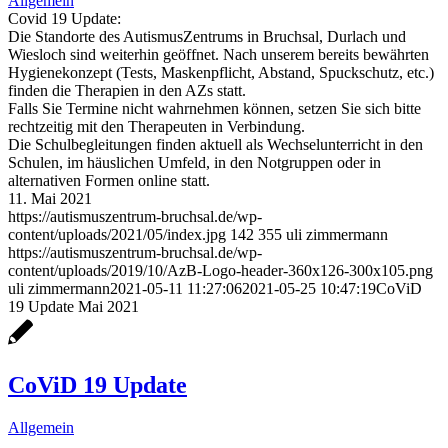
Allgemein
Covid 19 Update:
Die Standorte des AutismusZentrums in Bruchsal, Durlach und
Wiesloch sind weiterhin geöffnet. Nach unserem bereits bewährten
Hygienekonzept (Tests, Maskenpflicht, Abstand, Spuckschutz, etc.)
finden die Therapien in den AZs statt.
Falls Sie Termine nicht wahrnehmen können, setzen Sie sich bitte
rechtzeitig mit den Therapeuten in Verbindung.
Die Schulbegleitungen finden aktuell als Wechselunterricht in den
Schulen, im häuslichen Umfeld, in den Notgruppen oder in
alternativen Formen online statt.
11. Mai 2021
https://autismuszentrum-bruchsal.de/wp-
content/uploads/2021/05/index.jpg
142
355
uli zimmermann
https://autismuszentrum-bruchsal.de/wp-
content/uploads/2019/10/AzB-Logo-header-360x126-300x105.png
uli zimmermann
2021-05-11 11:27:06
2021-05-25 10:47:19
CoViD
19 Update Mai 2021
CoViD 19 Update
Allgemein