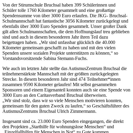
Von der Stirumschule Bruchsal haben 399 Schülerinnen und
Schüler tolle 1760 Kilometer gesammelt und eine großartige
Spendensumme von über 3000 Euro erlaufen. Die JKG- Bruchsal-
Schulmannschaft hat fantastische 3056 Kilometer zurückgelegt und
ebenfalls über 3000 Euro Spenden gesammelt. Unser großer Dank
gilt allen Schulmannschaften, die dem Hoffnungslauf treu geblieben
sind und auch in diesem besonderen Jahr ihren Teil dazu
beigetragen haben. „Wir sind unfassbar glücklich die 40.000
Kilometer gemeinsam geschafft zu haben und mit den vielen
Spenden unsere sozialen Projekte unterstützen zu können,“ so
Vorstandsvorsitzende Sabina Stemann-Fuchs.
Wie auch im letzten Jahr stellte das AutismusZentrum Bruchsal die
teilnehmerstärkste Mannschaft mit der größten zurückgelegten
Strecke. In diesem besonderen Jahr sind 474 Teilnehmer*innen
zusammen 9590 Kilometer gelaufen! Mit selbst gesammelten
Sponsoren und einem Eigenanteil konnten auch sie eine Spende von
3000 Euro an den Caritasverband Bruchsal überweisen.
„Wir sind stolz, dass wir so viele Menschen motivieren konnten,
gemeinsam für den guten Zweck zu laufen,“ so Geschäftsführer des
AutismusZentrums Bruchsal Ulrich Zimmermann.
Insgesamt sind ca. 23.000 Euro Spenden eingegangen, die direkt
den Projekten „Starthilfe für wohnungslose Menschen“ und
„Einzelfallhilfen für Menschen in Not“ zu Gute kommen.