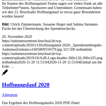
Im Namen des Hoffnungslauf-Teams sagen wir vielen Dank an alle
Teilnehmer*innen, Sponsoren und Unterstützer. Gemeinsam haben
wir den 23. Bruchsaler Hoffnungslauf zu etwas ganz Besonderem
werden lassen!
Bild
: Ulrich Zimmermann, Susanne Heger und Sabina Stemann-
Fuchs bei der Überreichung des Spendenschecks.
20. November 2020
https://autismuszentrum-bruchsal.de/wp-
content/uploads/2020/11/Hoffnungslauf-2020-_Spendenuebergabe-
AutismusZentrum-e1605869559379.jpg
323
500
notbadmin
https://autismuszentrum-bruchsal.de/wp-
content/uploads/2019/10/AzB-Logo-header-360x126-300x105.png
notbadmin
2020-11-20 11:53:04
2020-11-20 11:53:04
Einmal um die
Erde …
Hoffnungslauf 2020
Allgemein
Das Ergebnis des Hoffnungslaufes 2020 PDF-Datei